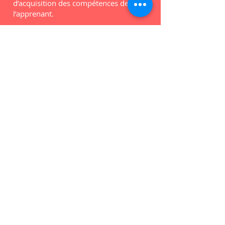
d’acquisition des compétences de
l’apprenant.
Modalités de suivi et
d’évaluation spécifiques aux
séquences de formation
ouverte à distance
A l’issue de la formation, une attestation
individuelle de formation sera remise à
chaque participant ayant suivi la totalité
de la formation et ayant réalisé
l’évaluation des acquis des
compétences.
Un certificat de réalisation sera
délivré aux parties prenantes.
L’organisme de formation tient à
disposition, de l’administration ou de
tout financeur, toutes traces d’exécution
de la formation :