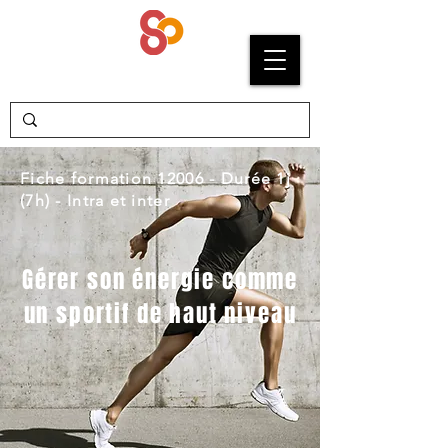
SYPRIUM
Fiche formation 12006 - Durée 1j
(7h) - Intra et inter
Gérer son énergie comme
un sportif de haut niveau