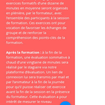
exercices formatifs d’une dizaine de
minutes en moyenne seront organisés
en plénière, par le formateur, avec
l’ensemble des participants à la session
de formation. Ces exercices ont pour
vocation de favoriser les échanges de
groupe et de renforcer la
compréhension des points-clés de la
formation.
Après la formation :
à la fin de la
formation, une évaluation sommative à
chaud d’une vingtaine de minutes sera
réalisé par le stagiaire via notre
plateforme d’évaluation. Un lien de
connexion lui sera transmis par mail et
par l’animateur à la fin de la journée
pour qu’il puisse réaliser cet exercice
avant la fin de la session en la présence
du formateur. Cette évaluation a pour
intérêt de mesurer le niveau